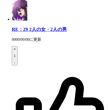
RE：29
2人の女・2人の男
0000/00/00
に更新
1