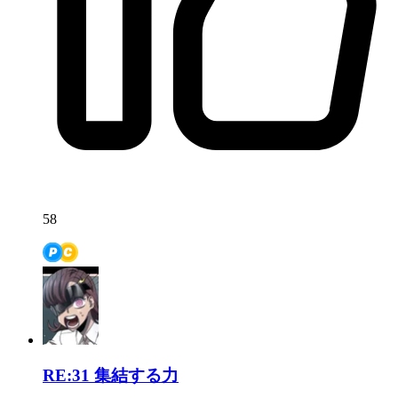
58
RE:31
集結する力