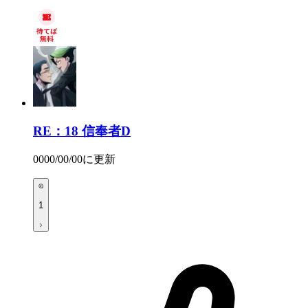
RE：18
信奉者D
0000/00/00
に更新
1