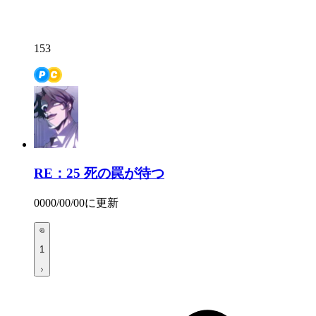
153
RE：25
死の罠が待つ
0000/00/00
に更新
1