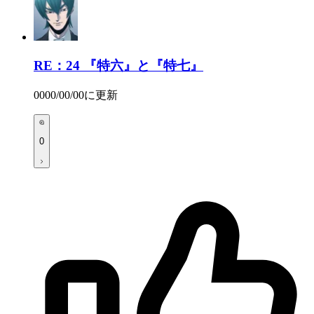
RE：24
『特六』と『特七』
0000/00/00
に更新
0