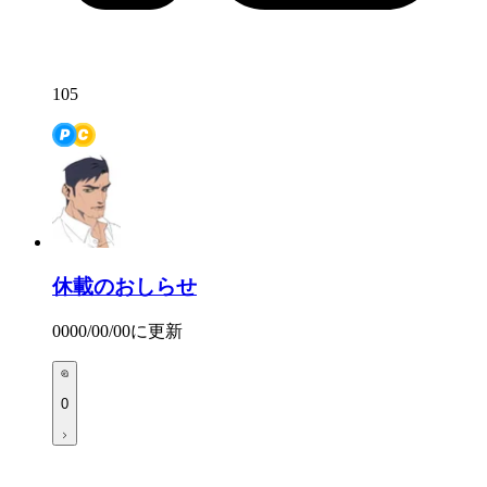
105
休載のおしらせ
0000/00/00
に更新
0