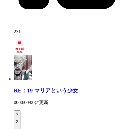
231
RE：19
マリアという少女
0000/00/00
に更新
2