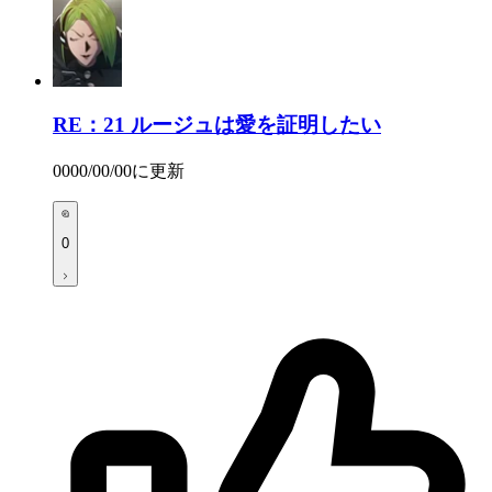
RE：21
ルージュは愛を証明したい
0000/00/00
に更新
0