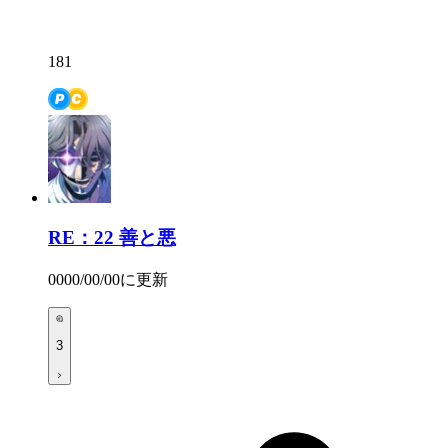
181
RE：22
善と悪
0000/00/00
に更新
3